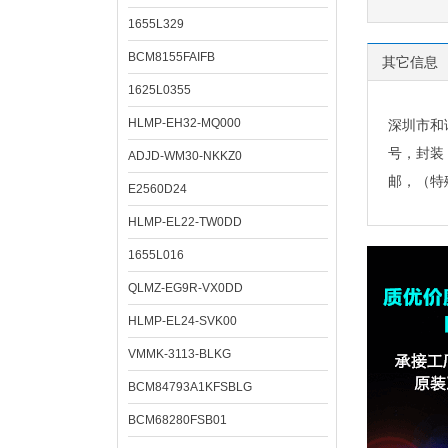
1655L329
BCM8155FAIFB
其它信息
1625L0355
HLMP-EH32-MQ000
深圳市和
号，封装
ADJD-WM30-NKKZ0
邮，（特
E2560D24
HLMP-EL22-TW0DD
1655L016
QLMZ-EG9R-VX0DD
HLMP-EL24-SVK00
VMMK-3113-BLKG
BCM84793A1KFSBLG
BCM68280FSB01