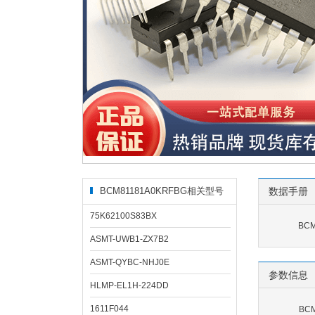
BCM81181A0KRFBG相关型号
数据手册
75K62100S83BX
BCM
ASMT-UWB1-ZX7B2
ASMT-QYBC-NHJ0E
参数信息
HLMP-EL1H-224DD
1611F044
BC