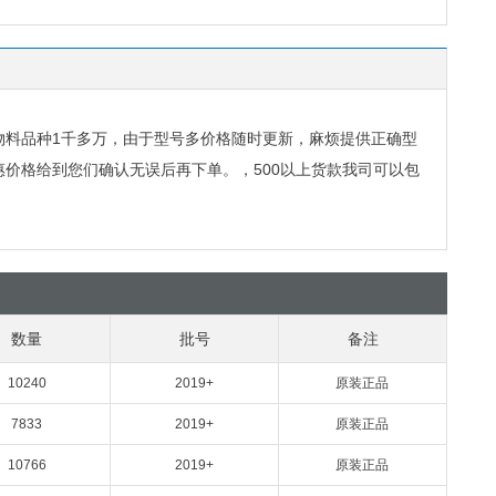
物料品种
1
千多万，由于型号多价格随时更新，麻烦提供正确型
惠价格给到您们确认无误后再下单。，
500
以上货款我司可以包
数量
批号
备注
10240
2019+
原装正品
7833
2019+
原装正品
10766
2019+
原装正品