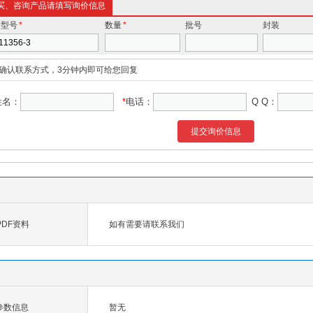
买、咨询产品请填写询价信息
价型号
*
数量
*
批号
封装
确认联系方式，3分钟内即可给您回复
姓名：
*
电话：
Q Q：
提交询价信息
 PDF资料
如有需要请联系我们
-3参数信息
暂无