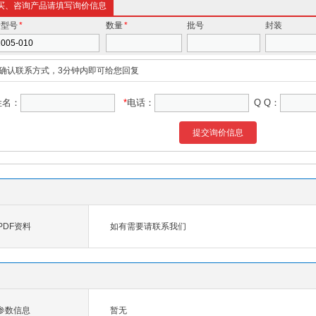
买、咨询产品请填写询价信息
价型号
*
数量
*
批号
封装
确认联系方式，3分钟内即可给您回复
姓名：
*
电话：
Q Q：
提交询价信息
 PDF资料
如有需要请联系我们
10参数信息
暂无