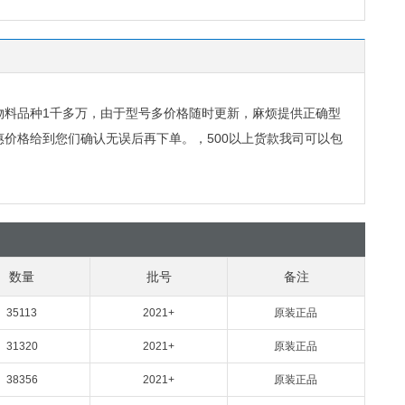
物料品种
1
千多万，由于型号多价格随时更新，麻烦提供正确型
惠价格给到您们确认无误后再下单。，
500
以上货款我司可以包
数量
批号
备注
35113
2021+
原装正品
31320
2021+
原装正品
38356
2021+
原装正品