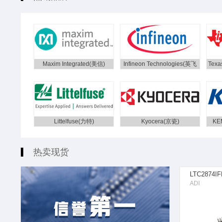
Maxim Integrated(美信)
Infineon Technologies(英飞
Texa
凌)
Littelfuse(力特)
Kyocera(京瓷)
KE
热卖现货
LTC2874I
ADI