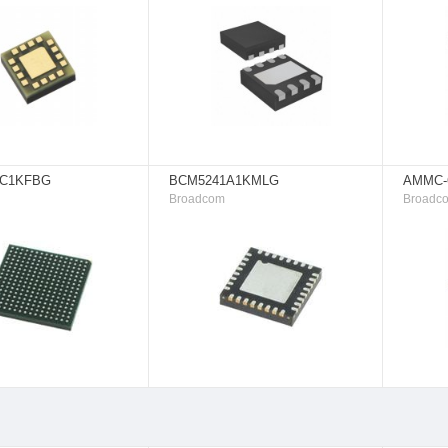
2C1KFBG
BCM5241A1KMLG
AMMC-
Broadcom
Broadc