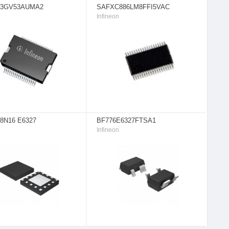
73GV53AUMA2
SAFXC886LM8FFI5VAC
Infineon
8N16 E6327
BF776E6327FTSA1
Infineon