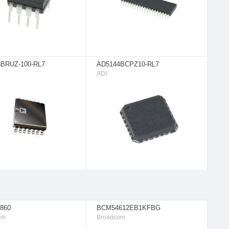
BRUZ-100-RL7
AD5144BCPZ10-RL7
ADI
860
BCM54612EB1KFBG
om
Broadcom