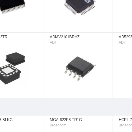
C3TR
ADMV2101BRHZ
AD5293
ADI
ADI
3-BLKG
MGA-622P8-TR1G
HCPL-7
Broadcom
Broadc