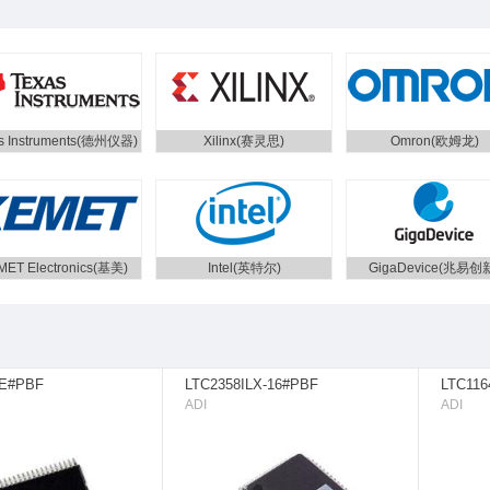
s Instruments(德州仪器)
Xilinx(赛灵思)
Omron(欧姆龙)
MET Electronics(基美)
Intel(英特尔)
GigaDevice(兆易创
FE#PBF
LTC2358ILX-16#PBF
LTC11
ADI
ADI