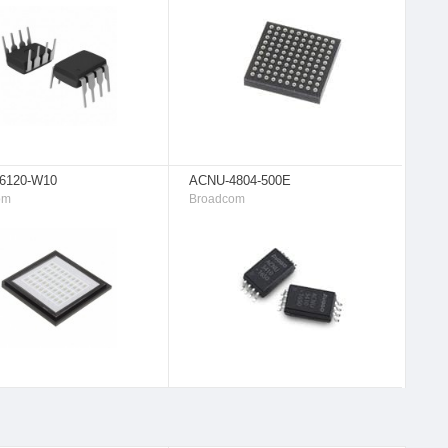
6120-W10
ACNU-4804-500E
om
Broadcom