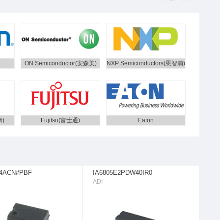
ON Semiconductor(安森美)
NXP Semiconductors(恩智浦)
新)
Fujitsu(富士通)
Eaton
64ACN#PBF
IA6805E2PDW40IR0
ADI