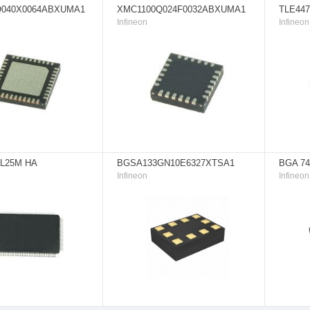
Q040X0064ABXUMA1
XMC1100Q024F0032ABXUMA1
TLE44
Infineon
Infineon
-L25M HA
BGSA133GN10E6327XTSA1
BGA 74
Infineon
Infineon