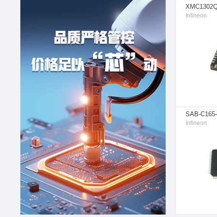
XMC1302
Infineon
SAB-C165
Infineon