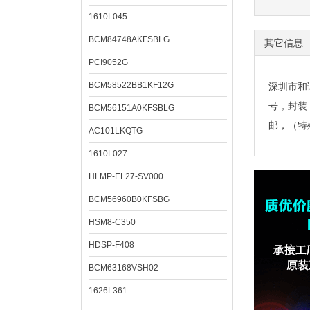
1610L045
BCM84748AKFSBLG
其它信息
PCI9052G
BCM58522BB1KF12G
深圳市和
号，封装
BCM56151A0KFSBLG
邮，（特
AC101LKQTG
1610L027
HLMP-EL27-SV000
BCM56960B0KFSBG
HSM8-C350
HDSP-F408
BCM63168VSH02
1626L361