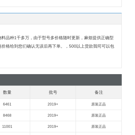
物料品种
1
千多万，由于型号多价格随时更新，麻烦提供正确型
惠价格给到您们确认无误后再下单。，
500
以上货款我司可以包
数量
批号
备注
6461
2019+
原装正品
8468
2019+
原装正品
11001
2019+
原装正品