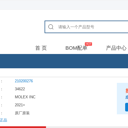
首 页
BOM配单
产品中心
：
210200276
：
34622
：
MOLEX INC
：
2021+
：
原厂原装
正品