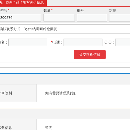
买、咨询产品请填写询价信息
价型号
*
数量
*
批号
封装
确认联系方式，3分钟内即可给您回复
姓名：
*
电话：
Q Q：
提交询价信息
 PDF资料
如有需要请联系我们
6参数信息
暂无