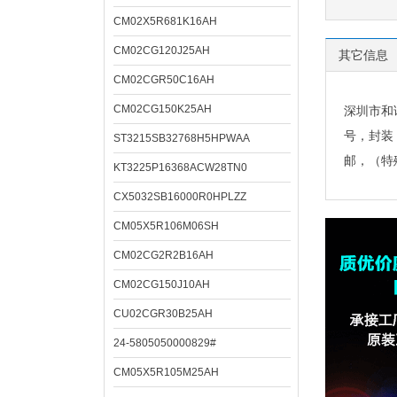
CM02X5R681K16AH
CM02CG120J25AH
其它信息
CM02CGR50C16AH
CM02CG150K25AH
深圳市和
号，封装
ST3215SB32768H5HPWAA
邮，（特
KT3225P16368ACW28TN0
CX5032SB16000R0HPLZZ
CM05X5R106M06SH
CM02CG2R2B16AH
CM02CG150J10AH
CU02CGR30B25AH
24-5805050000829#
CM05X5R105M25AH