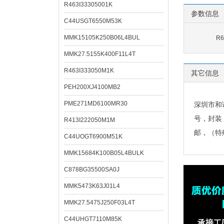
R463I33305001K
参数信息
C44USGT6550M53K
MMK15105K250B06L4BUL
R
MMK27.5155K400F11L4T
R463I333050M1K
其它信息
PEH200XJ4100MB2
PME271MD6100MR30
深圳市和
号，封装
R413I222050M1M
邮，（特
C44UOGT6900M51K
MMK15684K100B05L4BULK
C878BG35500SA0J
MMK5473K63J01L4
MMK27.5475J250F03L4T
C44UHGT7110M85K