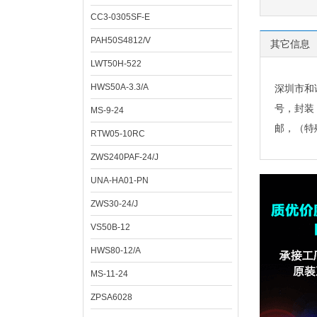
CC3-0305SF-E
PAH50S4812/V
其它信息
LWT50H-522
HWS50A-3.3/A
深圳市和
号，封装
MS-9-24
邮，（特
RTW05-10RC
ZWS240PAF-24/J
UNA-HA01-PN
ZWS30-24/J
VS50B-12
HWS80-12/A
MS-11-24
ZPSA6028