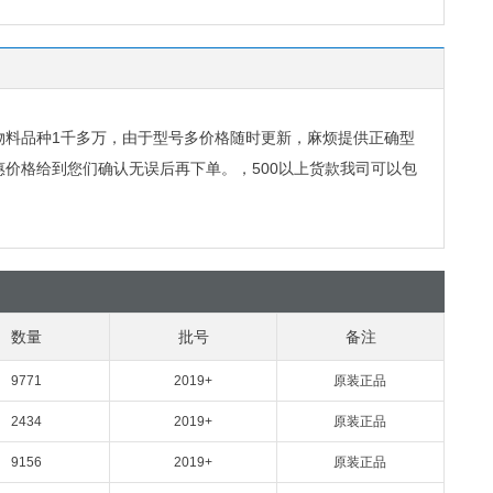
物料品种
1
千多万，由于型号多价格随时更新，麻烦提供正确型
惠价格给到您们确认无误后再下单。，
500
以上货款我司可以包
数量
批号
备注
9771
2019+
原装正品
2434
2019+
原装正品
9156
2019+
原装正品