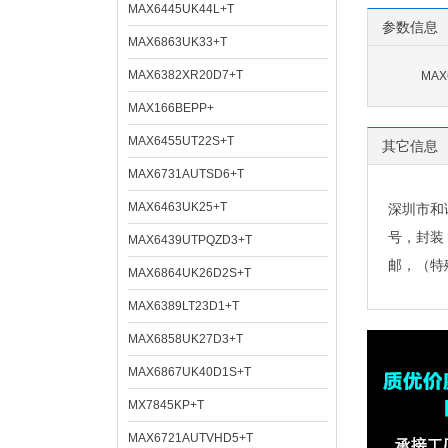
MAX6445UK44L+T
参数信息
MAX6863UK33+T
MAX6382XR20D7+T
MAX
MAX166BEPP+
MAX6455UT22S+T
其它信息
MAX6731AUTSD6+T
MAX6463UK25+T
深圳市和
号，封装
MAX6439UTPQZD3+T
邮，（特
MAX6864UK26D2S+T
MAX6389LT23D1+T
MAX6858UK27D3+T
MAX6867UK40D1S+T
MX7845KP+T
MAX6721AUTVHD5+T