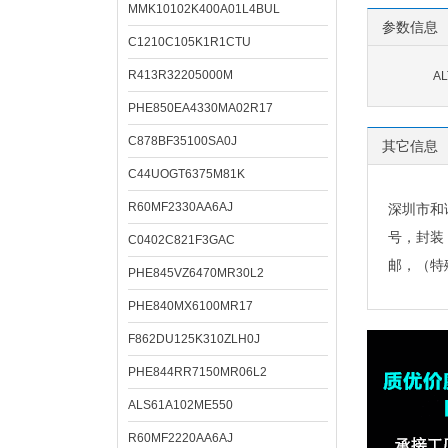
MMK10102K400A01L4BUL
参数信息
C1210C105K1R1CTU
R413R32205000M
A
PHE850EA4330MA02R17
C878BF35100SA0J
其它信息
C44UOGT6375M81K
R60MF2330AA6AJ
深圳市和
号，封装
C0402C821F3GAC
邮，（特
PHE845VZ6470MR30L2
PHE840MX6100MR17
F862DU125K310ZLH0J
PHE844RR7150MR06L2
ALS61A102ME550
R60MF2220AA6AJ